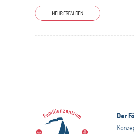
MEHR ERFAHREN
Der F
Konzep