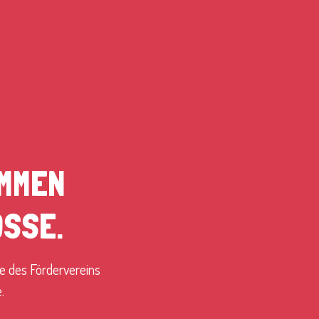
OMMEN
OSSE.
te des Fördervereins
.